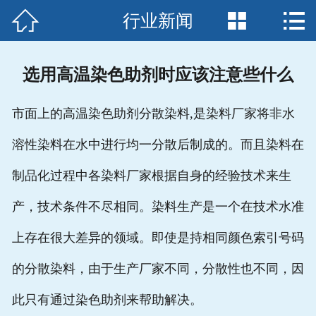



行业新闻
首页

公司简介
选用高温染色助剂时应该注意些什么
产品中心
市面上的高温染色助剂分散染料,是染料厂家将非水
新闻中心
溶性染料在水中进行均一分散后制成的。而且染料在
行业应用
制品化过程中各染料厂家根据自身的经验技术来生
厂容厂貌
产，技术条件不尽相同。染料生产是一个在技术水准
诚聘英才
上存在很大差异的领域。即使是持相同颜色索引号码
的分散染料，由于生产厂家不同，分散性也不同，因
在线留言
此只有通过染色助剂来帮助解决。
联系我们