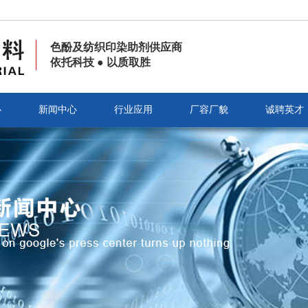
色酚及纺织印染助剂供应商
依托科技 ● 以质取胜
心
新闻中心
行业应用
厂容厂貌
诚聘英才