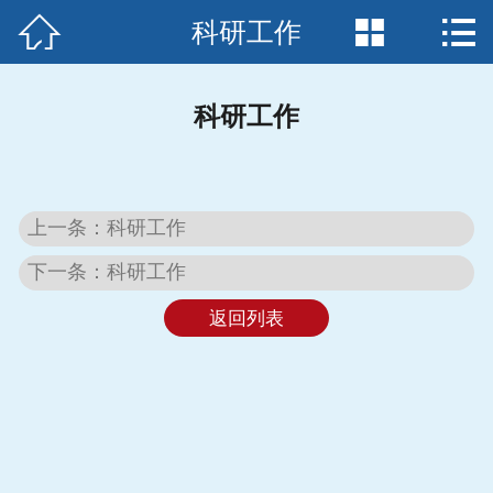



科研工作
首页

公司简介
科研工作
产品中心
新闻中心
上一条：科研工作
行业应用
下一条：科研工作
厂容厂貌
返回列表
诚聘英才
在线留言
联系我们